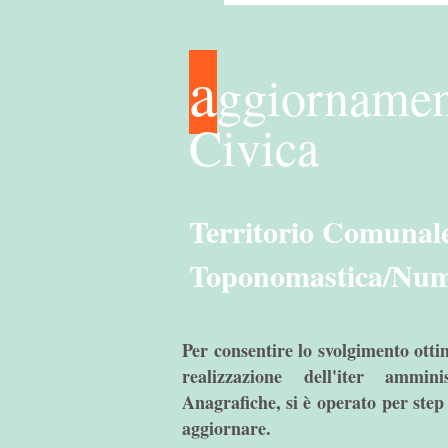
a
ggiornamen
Civica
Territorio Comunale
Toponomastica/Num
Per consentire lo svolgimento ottim
realizzazione dell'iter ammi
Anagrafiche, si è operato per step 
aggiornare.