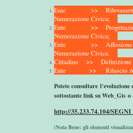
Ente >> Rilevamento e 
Numerazione Civica;
Ente >> Progettazione 
Numerazione Civica;
Ente >> Affissione dell
Numerazione Civica.
Cittadino >> Definizion
Ente >> Rilascio Att
Potete consultare l'evoluzione 
o 
sottostante link su Web_Gis
http://35.233.74.104/SEGNI
(Nota Bene: gli elementi visualizza