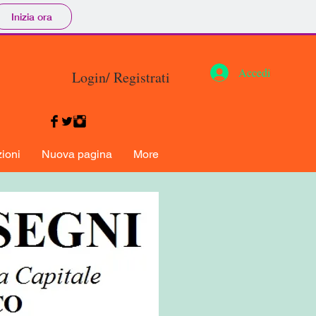
Inizia ora
Accedi
Login/ Registrati
ioni
Nuova pagina
More