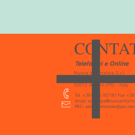
CONTA
Telefonici e Online
Nuova Informatica S.r.l.
Via Osteria della Fontana, 2
03012 Anagni (FR) - Italy
Tel. +39 0775 767181 Fax +39
email:
servizipa@nuovainformat
PEC:
amministrazione@pec.nuov