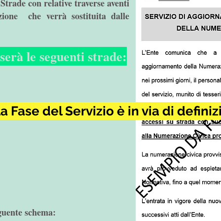
 Strade con relative traverse aventi
zione che verrà sostituita dalle
serà le seguenti strade:
a Fase del Servizio è in via di defini
eguente schema: