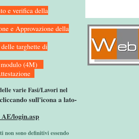
verifica della
e Approvazione della
e targhette di
e modulo (4M)
estazione
delle varie Fasi/Lavori nel
cliccando sull'icona a lato-
_AE/login.asp
ti non sono definitivi essendo