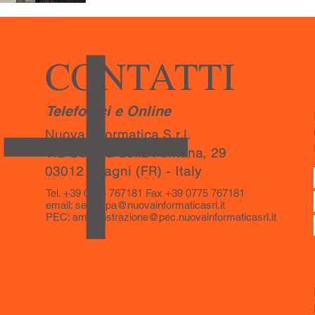
CONTATTI
Telefonici e Online
Nuova Informatica S.r.l.
Via Osteria della Fontana, 29
03012 Anagni (FR) - Italy
Tel. +39 0775 767181 Fax +39 0775 767181
email:
servizipa@nuovainformaticasrl.it
PEC:
amministrazione@pec.nuovainformaticasrl.it